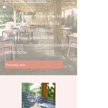
Un piatto, una storia
Scopri i nostri menu e lasciati
conquistare dai sapori della
tradizione piemontese e
monferrina, arricchiti da
influenze culinarie e rivisitazioni
autentiche.
Prenota ora